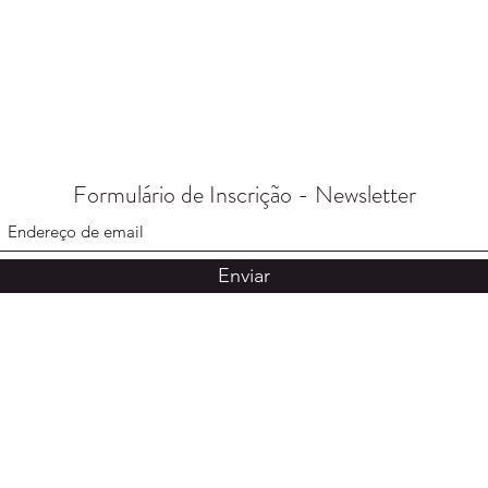
Formulário de Inscrição -
Newsletter
Enviar
SAC
(31) 3
01 - Loja01
Segund
sac@di